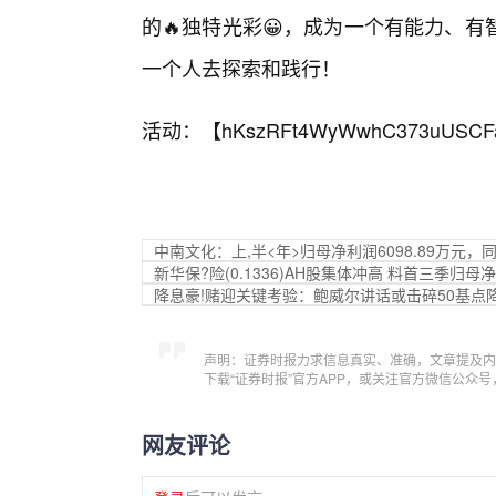
的🔥独特光彩😀，成为一个有能力、
一个人去探索和践行！
活动：【
hKszRFt4WyWwhC373uUSCF
中南文化：上,半<年>归母净利润6098.89万元，同比
新华保?险(0.1336)AH股集体冲高 料首三季归母
降息豪!赌迎关键考验：鲍威尔讲话或击碎50基点
声明：证券时报力求信息真实、准确，文章提及内
下载“证券时报”官方APP，或关注官方微信公众
网友评论