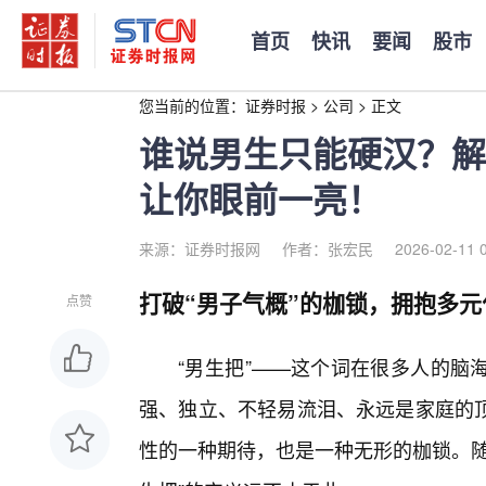
首页
快讯
要闻
股市
您当前的位置：
证券时报
>
公司
>
正文
谁说男生只能硬汉？解
让你眼前一亮！
来源：证券时报网
作者：张宏民
2026-02-11 
打破“男子气概”的枷锁，拥抱多元化
点赞
“男生把”——这个词在很多人的脑
强、独立、不轻易流泪、永远是家庭的
性的一种期待，也是一种无形的枷锁。随